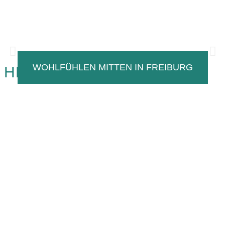
WOHL­FÜHLEN MITTEN IN FREIBURG
HERZLICH WILLKOMMEN!