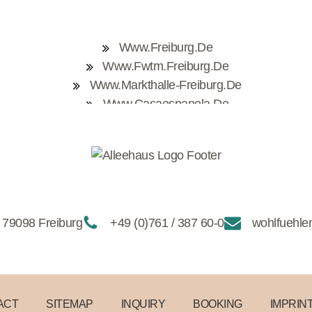
Www.freiburg.de
Www.fwtm.freiburg.de
Www.markthalle-Freiburg.de
Www.casaespanola.de
Www.enoteca-Freiburg.de
Www.feierling.de
 79098 Freiburg
+49 (0)761 / 387 60-0
wohlfuehle
ACT
SITEMAP
INQUIRY
BOOKING
IMPRIN